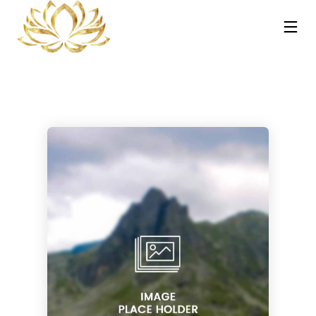
13
30
30
NOVEMBRE
OTTOBRE
OTTOBRE
2025
2023
2023
REIKI A
CORSO MASSAGGIO
CORSO TRATTAMENTI
CATANIA:
SONORO
AYURVEDA – HOT
COS’È, COME
VIBRAZIONALE CON
STONE E
FUNZIONA E
LE CAMPANE
PINDASWEDA A
30
21
PERCHÉ PUÒ
TIBETANE A
CATANIA 12