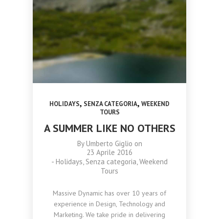
,
,
HOLIDAYS
SENZA CATEGORIA
WEEKEND
TOURS
A SUMMER LIKE NO OTHERS
By
Umberto Giglio
on
23 Aprile 2016
-
Holidays
,
Senza categoria
,
Weekend
Tours
Massive Dynamic has over 10 years of
experience in Design, Technology and
Marketing. We take pride in delivering