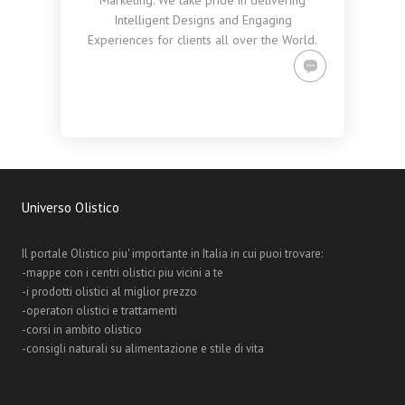
Marketing. We take pride in delivering
Intelligent Designs and Engaging
Experiences for clients all over the World.
Universo Olistico
Il portale Olistico piu' importante in Italia in cui puoi trovare:
-mappe con i centri olistici piu vicini a te
-i prodotti olistici al miglior prezzo
-operatori olistici e trattamenti
-corsi in ambito olistico
-consigli naturali su alimentazione e stile di vita