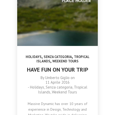
,
,
HOLIDAYS
SENZA CATEGORIA
TROPICAL
,
ISLANDS
WEEKEND TOURS
HAVE FUN ON YOUR TRIP
By
Umberto Giglio
on
11 Aprile 2016
-
Holidays
,
Senza categoria
,
Tropical
Islands
,
Weekend Tours
Massive Dynamic has over 10 years of
experience in Design, Technology and