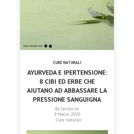
TRASFORMARE
CATANIA 18
NOVEMBRE 2023
OTTOBRE
SETTEMBRE
LA TUA VITA
NOVEMBRE 2023
2023
2023
CORSO
CAMPANE DI
MASSAGGIO
CRISTALLO:
AYURVEDA
ARMONIA,
TRIDOSHA A
MEDITAZIONE
CATANIA 11
E BENESSERE
NOVEMBRE
OLISTICO
2023
CURE NATURALI
AYURVEDA E IPERTENSIONE:
8 CIBI ED ERBE CHE
AIUTANO AD ABBASSARE LA
PRESSIONE SANGUIGNA
By
Cecilia
on
9 Marzo 2020
-
Cure naturali