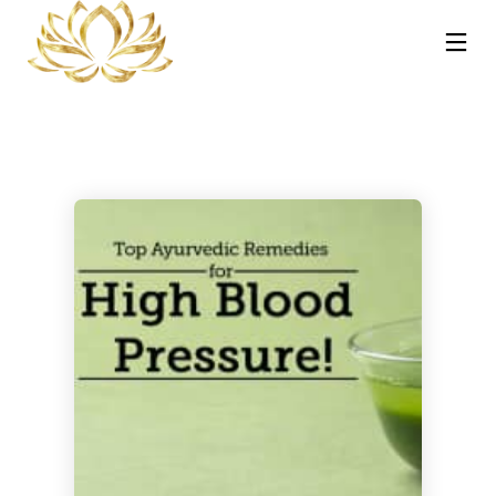
13
30
30
NOVEMBRE
OTTOBRE
OTTOBRE
2025
2023
2023
REIKI A
CORSO MASSAGGIO
CORSO TRATTAMENTI
CATANIA:
SONORO
AYURVEDA – HOT
COS’È, COME
VIBRAZIONALE CON
STONE E
FUNZIONA E
LE CAMPANE
PINDASWEDA A
30
21
PERCHÉ PUÒ
TIBETANE A
CATANIA 12