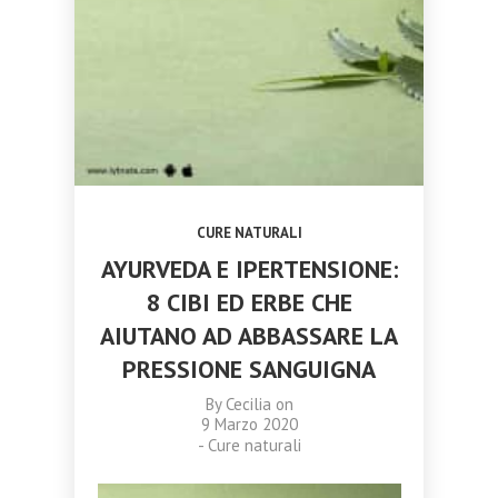
TRASFORMARE
CATANIA 18
NOVEMBRE 2023
OTTOBRE
SETTEMBRE
LA TUA VITA
NOVEMBRE 2023
2023
2023
CORSO
CAMPANE DI
MASSAGGIO
CRISTALLO:
AYURVEDA
ARMONIA,
TRIDOSHA A
MEDITAZIONE
CATANIA 11
E BENESSERE
NOVEMBRE
OLISTICO
2023
CURE NATURALI
AYURVEDA E IPERTENSIONE:
8 CIBI ED ERBE CHE
AIUTANO AD ABBASSARE LA
PRESSIONE SANGUIGNA
By
Cecilia
on
9 Marzo 2020
-
Cure naturali