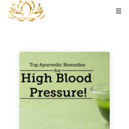
13
30
30
NOVEMBRE
OTTOBRE
OTTOBRE
2025
2023
2023
REIKI A
CORSO MASSAGGIO
CORSO TRATTAMENTI
CATANIA:
SONORO
AYURVEDA – HOT
COS’È, COME
VIBRAZIONALE CON
STONE E
FUNZIONA E
LE CAMPANE
PINDASWEDA A
30
21
PERCHÉ PUÒ
TIBETANE A
CATANIA 12