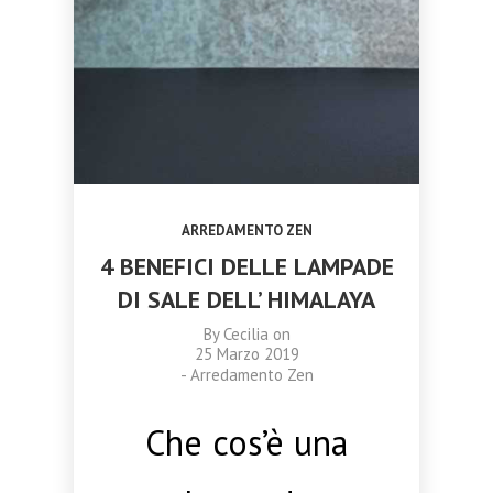
TRASFORMARE
CATANIA 18
NOVEMBRE 2023
OTTOBRE
SETTEMBRE
LA TUA VITA
NOVEMBRE 2023
2023
2023
CORSO
CAMPANE DI
MASSAGGIO
CRISTALLO:
AYURVEDA
ARMONIA,
TRIDOSHA A
MEDITAZIONE
CATANIA 11
E BENESSERE
NOVEMBRE
OLISTICO
2023
ARREDAMENTO ZEN
4 BENEFICI DELLE LAMPADE
DI SALE DELL’ HIMALAYA
By
Cecilia
on
25 Marzo 2019
-
Arredamento Zen
Che cos’è una