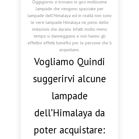
Oggigiorno si trovano in giro moltissime
lampade che vengono spacciate per
lampade dell’Himalaya ed in realtà non sono
le vere lampade Himalaya ne pensi delle
imitazioni che durano Infatti molto meno
tempo si danneggiano e non hanno gli
effettivi effetti benefici per le persone che li
acquistano.
Vogliamo Quindi
suggerirvi alcune
lampade
dell’Himalaya da
poter acquistare: