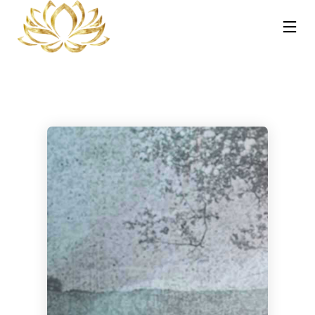
13
30
30
NOVEMBRE
OTTOBRE
OTTOBRE
2025
2023
2023
REIKI A
CORSO MASSAGGIO
CORSO TRATTAMENTI
CATANIA:
SONORO
AYURVEDA – HOT
COS’È, COME
VIBRAZIONALE CON
STONE E
FUNZIONA E
LE CAMPANE
PINDASWEDA A
30
21
PERCHÉ PUÒ
TIBETANE A
CATANIA 12