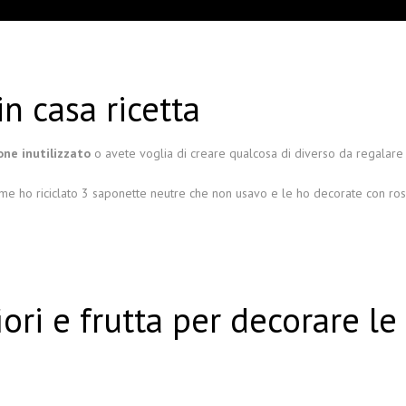
n casa ricetta
ne inutilizzato
o avete voglia di creare qualcosa di diverso da regalar
ome ho riciclato 3 saponette neutre che non usavo e le ho decorate con ros
fiori e frutta per decorare l