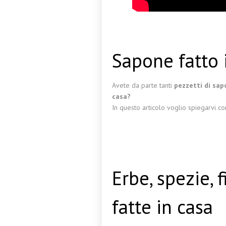
Sapone fatto i
Avete da parte tanti
pezzetti di sapo
casa?
In questo articolo voglio spiegarvi c
Erbe, spezie, 
fatte in casa