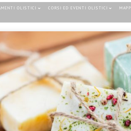
MENTI OLISTICI
CORSI ED EVENTI OLISTICI
MAP
30
30
CORSO MASSAGGIO
OTTOBRE
OTTOBRE
SONORO
2023
2023
CORSO T
VIBRAZIONALE CON
– HOT ST
LE CAMPANE
CATANIA 
TIBETANE A CATANIA
21
18 NOVEMBRE 2023
CAMPANE DI
SETTEMBRE