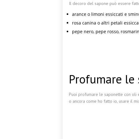
Il decoro del sapone può essere fatto
arance o limoni essiccati e smin
rosa canina o altri petali essicca
pepe nero, pepe rosso, rosmari
Profumare le 
Puoi profumare le saponette con oli e
o ancora come ho fatto io, usare il mix