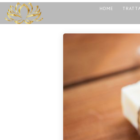
HOME
TRATTA
13
REIKI A CATANIA:
NOVEMBRE
COS’È, COME
2025
FUNZIONA E
PERCHÉ PUÒ
TRASFORMARE LA
30
TUA VITA
CORSO MASSAGGIO
OTTOBRE