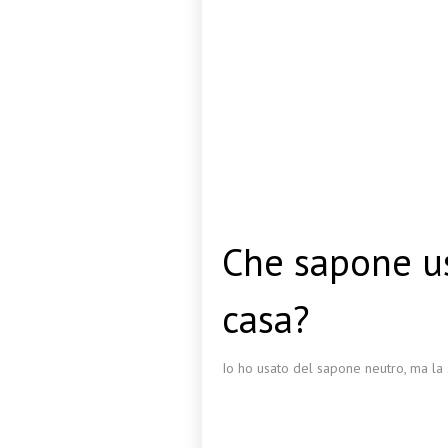
Che sapone us
casa?
Io ho usato del sapone neutro, ma la