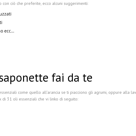
 con ciò che preferite, ecco alcuni suggerimenti:
uzzati
ti
no ecc…
saponette fai da te
ssenziali come quello all’arancia se ti piacciono gli agrumi, oppure alla 
 di 31 oli essenziali che vi linko di seguito: