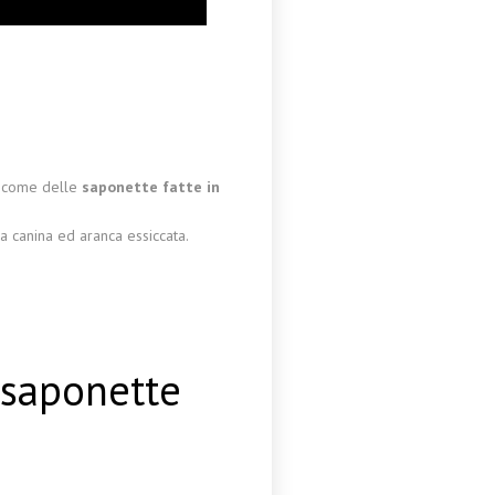
e come delle
saponette fatte in
a canina ed aranca essiccata.
e saponette