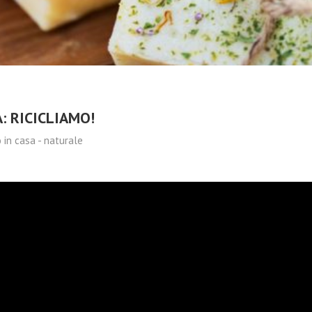
CRISTALLO:
2023
ARMONIA,
MEDITAZIONE E
BENESSERE
OLISTICO
: RICICLIAMO!
 in casa - naturale