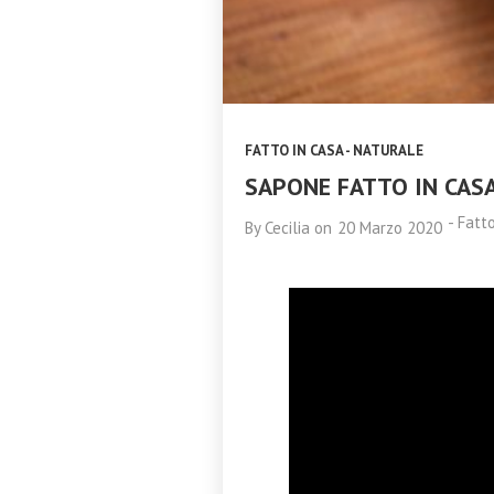
AYURVEDA
2023
TRIDOSHA A
CATANIA 11
NOVEMBRE 2023
FATTO IN CASA - NATURALE
SAPONE FATTO IN CASA
-
Fatto
By
Cecilia
on
20 Marzo 2020