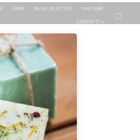
PE
SHOP
BLOG OLISTICO
YOUTUBE
CONTATTI
RATTAMENTI AYURVEDA
ONE E PINDASWEDA A
12 NOVEMBRE 2023