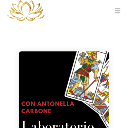
13
30
30
NOVEMBRE
OTTOBRE
OTTOBRE
2025
2023
2023
REIKI A
CORSO MASSAGGIO
CORSO TRATTAMENTI
CATANIA:
SONORO
AYURVEDA – HOT
COS’È, COME
VIBRAZIONALE CON
STONE E
FUNZIONA E
LE CAMPANE
PINDASWEDA A
30
21
PERCHÉ PUÒ
TIBETANE A
CATANIA 12