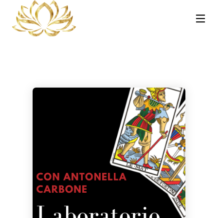
13
30
30
NOVEMBRE
OTTOBRE
OTTOBRE
2025
2023
2023
REIKI A
CORSO MASSAGGIO
CORSO TRATTAMENTI
CATANIA:
SONORO
AYURVEDA – HOT
COS’È, COME
VIBRAZIONALE CON
STONE E
FUNZIONA E
LE CAMPANE
PINDASWEDA A
30
21
PERCHÉ PUÒ
TIBETANE A
CATANIA 12