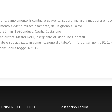
ione, cambiamento. E cambiare spaventa. Eppure iniziare a muoversi è nece
amento avviene miracolosamente, da un giorno all’altro.
h e 20 min, 15€Conduce: Cecilia Costantino
e olistica, Master Reiki, Insegnante di Discipline Orientali
ale e specializzata in comunicazione digitale.Per info ed iscrizioni: 391 
i sensi della legge 4/2013
 UNIVERSO OLISTICO
Costantino Cecilia