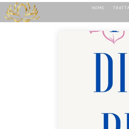
HOME
TRATTA
13
REIKI A CATANIA:
NOVEMBRE
COS’È, COME
2025
FUNZIONA E
PERCHÉ PUÒ
TRASFORMARE LA
30
TUA VITA
CORSO MASSAGGIO
OTTOBRE