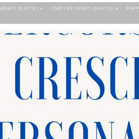
MENTI OLISTICI
CORSI ED EVENTI OLISTICI
MAP
30
30
CORSO MASSAGGIO
OTTOBRE
OTTOBRE
SONORO
2023
2023
CORSO T
VIBRAZIONALE CON
– HOT ST
LE CAMPANE
CATANIA 
TIBETANE A CATANIA
21
18 NOVEMBRE 2023
CAMPANE DI
SETTEMBRE