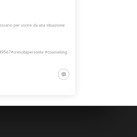
ssario per uscire da una situazione
1349567#crescitapersonle #counseling