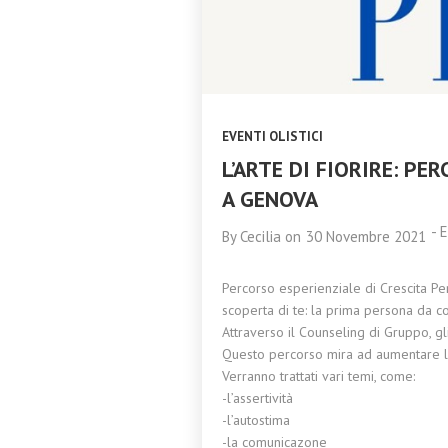
AYURVEDA
2023
TRIDOSHA A
CATANIA 11
NOVEMBRE 2023
EVENTI OLISTICI
L’ARTE DI FIORIRE: PE
A GENOVA
-
E
By
Cecilia
on
30 Novembre 2021
Percorso esperienziale di Crescita Pe
scoperta di te: la prima persona da 
Attraverso il Counseling di Gruppo, gli
Questo percorso mira ad aumentare la
Verranno trattati vari temi, come:
-l’assertività
-l’autostima
-la comunicazone