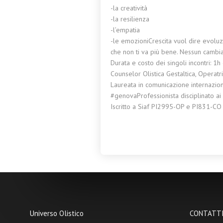
-la creatività
-la resilienza
-l’empatia
-le emozioniCrescita vuol dire evoluz
che non ti va più bene. Nessun cambi
Durata e costo dei singoli incontri: 1
Counselor Olistica Gestaltica, Operatric
Laureata in comunicazione internazion
#genovaProfessionista disciplinato a
Iscritto a Siaf PI2995-OP e PI831-CO
Universo Olistico
CONTATTI