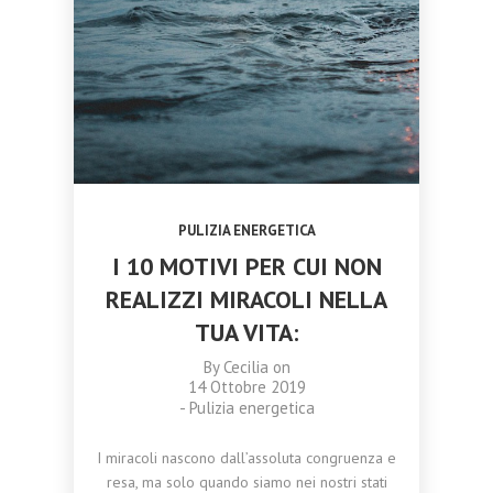
TRASFORMARE
CATANIA 18
NOVEMBRE 2023
OTTOBRE
SETTEMBRE
LA TUA VITA
NOVEMBRE 2023
2023
2023
CORSO
CAMPANE DI
MASSAGGIO
CRISTALLO:
AYURVEDA
ARMONIA,
TRIDOSHA A
MEDITAZIONE
CATANIA 11
E BENESSERE
NOVEMBRE
OLISTICO
2023
PULIZIA ENERGETICA
I 10 MOTIVI PER CUI NON
REALIZZI MIRACOLI NELLA
TUA VITA:
By
Cecilia
on
14 Ottobre 2019
-
Pulizia energetica
I miracoli nascono dall’assoluta congruenza e
resa, ma solo quando siamo nei nostri stati