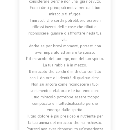
considerare perché non l’hai già ricevuto.
Ecco i dieci principali motivi per cui il tuo
miracolo ti sfugge:
I miracoli che cerchi potrebbero essere i
riflessi inversi delle cose che rifiuti di
riconoscere, guarire o affrontare nella tua
vita.
Anche se per brevi momenti, potresti non
aver imparato ad amare te stesso.
È il miracolo del tuo ego, non del tuo spirito.
La tua rabbia è in mezzo.
Il miracolo che cerchi è in diretto conflitto
con il dolore o l’identità di qualcun altro.
Non sai ancora come riconoscere i tuoi
sentimenti o elaborare le tue emozioni.
Il tuo miracolo potrebbe essere troppo
complicato e intellettualizzato perché
emerga dallo spirito.
Il tuo dolore è più prezioso e nutriente per
la tua anima del miracolo che hai richiesto.
Potresti non aver riconosciuto un’esperienza