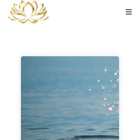
13
30
30
NOVEMBRE
OTTOBRE
OTTOBRE
2025
2023
2023
REIKI A
CORSO MASSAGGIO
CORSO TRATTAMENTI
CATANIA:
SONORO
AYURVEDA – HOT
COS’È, COME
VIBRAZIONALE CON
STONE E
FUNZIONA E
LE CAMPANE
PINDASWEDA A
30
21
PERCHÉ PUÒ
TIBETANE A
CATANIA 12