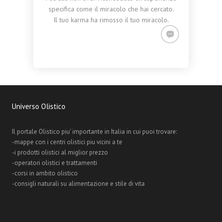
specifica come il miracolo che hai cercato.
Il tuo karma ha rimosso il tuo miracolo.
Universo Olistico
Il portale Olistico piu' importante in Italia in cui puoi trovare:
-mappe con i centri olistici piu vicini a te
-i prodotti olistici al miglior prezzo
-operatori olistici e trattamenti
-corsi in ambito olistico
-consigli naturali su alimentazione e stile di vita