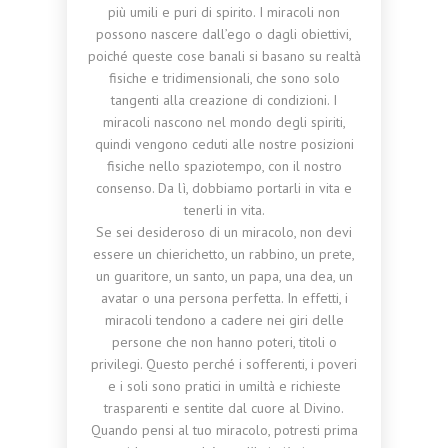
più umili e puri di spirito. I miracoli non
possono nascere dall’ego o dagli obiettivi,
poiché queste cose banali si basano su realtà
fisiche e tridimensionali, che sono solo
tangenti alla creazione di condizioni. I
miracoli nascono nel mondo degli spiriti,
quindi vengono ceduti alle nostre posizioni
fisiche nello spaziotempo, con il nostro
consenso. Da lì, dobbiamo portarli in vita e
tenerli in vita.
Se sei desideroso di un miracolo, non devi
essere un chierichetto, un rabbino, un prete,
un guaritore, un santo, un papa, una dea, un
avatar o una persona perfetta. In effetti, i
miracoli tendono a cadere nei giri delle
persone che non hanno poteri, titoli o
privilegi. Questo perché i sofferenti, i poveri
e i soli sono pratici in umiltà e richieste
trasparenti e sentite dal cuore al Divino.
Quando pensi al tuo miracolo, potresti prima