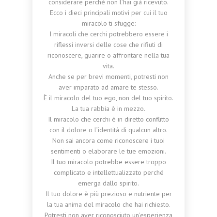
considerare perché non l’hai già ricevuto.
Ecco i dieci principali motivi per cui il tuo
miracolo ti sfugge:
I miracoli che cerchi potrebbero essere i
riflessi inversi delle cose che rifiuti di
riconoscere, guarire o affrontare nella tua
vita.
Anche se per brevi momenti, potresti non
aver imparato ad amare te stesso.
È il miracolo del tuo ego, non del tuo spirito.
La tua rabbia è in mezzo.
Il miracolo che cerchi è in diretto conflitto
con il dolore o l’identità di qualcun altro.
Non sai ancora come riconoscere i tuoi
sentimenti o elaborare le tue emozioni.
Il tuo miracolo potrebbe essere troppo
complicato e intellettualizzato perché
emerga dallo spirito.
Il tuo dolore è più prezioso e nutriente per
la tua anima del miracolo che hai richiesto.
Potresti non aver riconosciuto un’esperienza