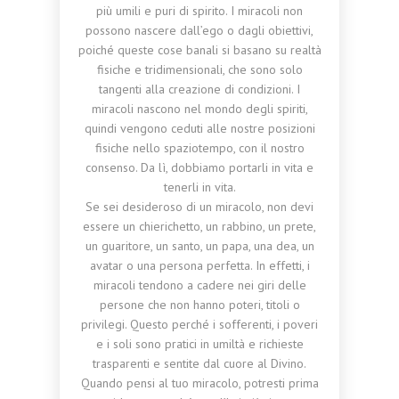
più umili e puri di spirito. I miracoli non
possono nascere dall’ego o dagli obiettivi,
poiché queste cose banali si basano su realtà
fisiche e tridimensionali, che sono solo
tangenti alla creazione di condizioni. I
miracoli nascono nel mondo degli spiriti,
quindi vengono ceduti alle nostre posizioni
fisiche nello spaziotempo, con il nostro
consenso. Da lì, dobbiamo portarli in vita e
tenerli in vita.
Se sei desideroso di un miracolo, non devi
essere un chierichetto, un rabbino, un prete,
un guaritore, un santo, un papa, una dea, un
avatar o una persona perfetta. In effetti, i
miracoli tendono a cadere nei giri delle
persone che non hanno poteri, titoli o
privilegi. Questo perché i sofferenti, i poveri
e i soli sono pratici in umiltà e richieste
trasparenti e sentite dal cuore al Divino.
Quando pensi al tuo miracolo, potresti prima