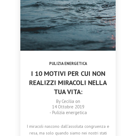
TRASFORMARE
CATANIA 18
NOVEMBRE 2023
OTTOBRE
SETTEMBRE
LA TUA VITA
NOVEMBRE 2023
2023
2023
CORSO
CAMPANE DI
MASSAGGIO
CRISTALLO:
AYURVEDA
ARMONIA,
TRIDOSHA A
MEDITAZIONE
CATANIA 11
E BENESSERE
NOVEMBRE
OLISTICO
2023
PULIZIA ENERGETICA
I 10 MOTIVI PER CUI NON
REALIZZI MIRACOLI NELLA
TUA VITA:
By
Cecilia
on
14 Ottobre 2019
-
Pulizia energetica
I miracoli nascono dall’assoluta congruenza e
resa, ma solo quando siamo nei nostri stati