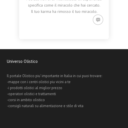
specifica come il miracolo che hai cercato.
Il tuo karma ha rimosso il tuo miracolo.
Universo Olistico
Il portale Olistico piu' importante in Italia in cui puoi trovare:
-mappe con i centri olistici piu vicini a te
-i prodotti olistici al miglior prezzo
-operatori olistici e trattamenti
-corsi in ambito olistico
-consigli naturali su alimentazione e stile di vita