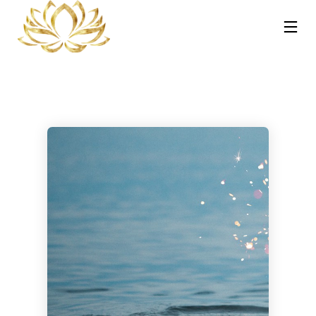
13
30
30
NOVEMBRE
OTTOBRE
OTTOBRE
2025
2023
2023
REIKI A
CORSO MASSAGGIO
CORSO TRATTAMENTI
CATANIA:
SONORO
AYURVEDA – HOT
COS’È, COME
VIBRAZIONALE CON
STONE E
FUNZIONA E
LE CAMPANE
PINDASWEDA A
30
21
PERCHÉ PUÒ
TIBETANE A
CATANIA 12