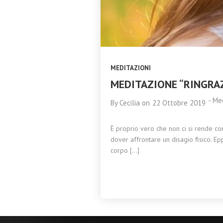
AYURVEDA
2023
TRIDOSHA A
CATANIA 11
NOVEMBRE 2023
MEDITAZIONI
MEDITAZIONE “RINGRAZ
-
Med
By
Cecilia
on
22 Ottobre 2019
È proprio vero che non ci si rende con
dover affrontare un disagio fisico. E
corpo […]