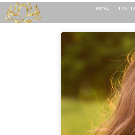
HOME
TRATTA
13
REIKI A CATANIA:
NOVEMBRE
COS’È, COME
2025
FUNZIONA E
PERCHÉ PUÒ
TRASFORMARE LA
30
TUA VITA
CORSO MASSAGGIO
OTTOBRE