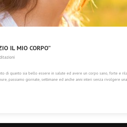
CRISTALLO:
2023
ARMONIA,
MEDITAZIONE E
BENESSERE
OLISTICO
IO IL MIO CORPO”
itazioni
to di quanto sia bello essere in salute ed avere un corpo sano, forte e rila
ppure, passiamo giornate, settimane ed anche anni interi senza rivolgere un