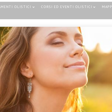
MENTI OLISTICI
CORSI ED EVENTI OLISTICI
MAP
30
30
CORSO MASSAGGIO
OTTOBRE
OTTOBRE
SONORO
2023
2023
CORSO T
VIBRAZIONALE CON
– HOT ST
LE CAMPANE
CATANIA 
TIBETANE A CATANIA
21
18 NOVEMBRE 2023
CAMPANE DI
SETTEMBRE