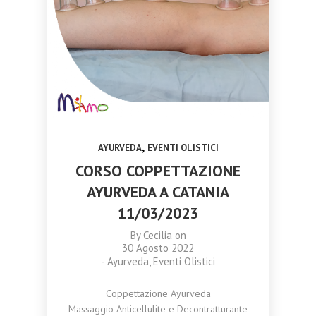
TRASFORMARE
CATANIA 18
NOVEMBRE 2023
OTTOBRE
SETTEMBRE
LA TUA VITA
NOVEMBRE 2023
2023
2023
CORSO
CAMPANE DI
MASSAGGIO
CRISTALLO:
AYURVEDA
ARMONIA,
TRIDOSHA A
MEDITAZIONE
CATANIA 11
E BENESSERE
NOVEMBRE
OLISTICO
2023
,
AYURVEDA
EVENTI OLISTICI
CORSO COPPETTAZIONE
AYURVEDA A CATANIA
11/03/2023
By
Cecilia
on
30 Agosto 2022
-
Ayurveda
,
Eventi Olistici
Coppettazione Ayurveda
Massaggio Anticellulite e Decontratturante