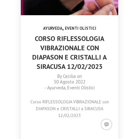
,
AYURVEDA
EVENTI OLISTICI
CORSO RIFLESSOLOGIA
VIBRAZIONALE CON
DIAPASON E CRISTALLI A
SIRACUSA 12/02/2023
By
Cecilia
on
30 Agosto 2022
-
Ayurveda
,
Eventi Olistici
Corso RIFLESSOLOGIA VIBRAZIONALE con
DIAPASON e CRISTALLI a SIRACUSA
12/02/2023