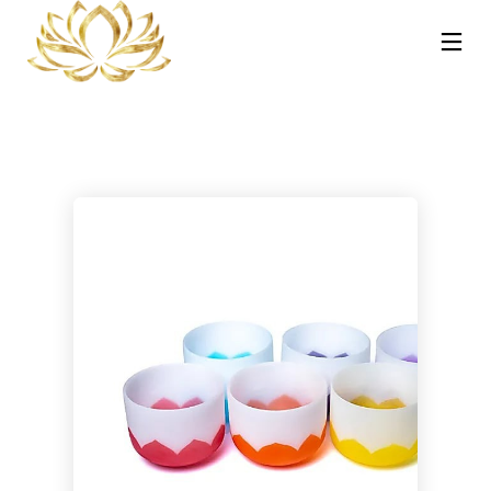
13
30
30
NOVEMBRE
OTTOBRE
OTTOBRE
2025
2023
2023
REIKI A
CORSO MASSAGGIO
CORSO TRATTAMENTI
CATANIA:
SONORO
AYURVEDA – HOT
COS’È, COME
VIBRAZIONALE CON
STONE E
FUNZIONA E
LE CAMPANE
PINDASWEDA A
30
21
PERCHÉ PUÒ
TIBETANE A
CATANIA 12