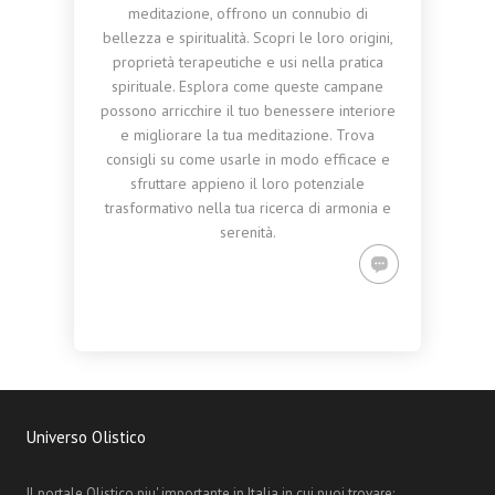
meditazione, offrono un connubio di
bellezza e spiritualità. Scopri le loro origini,
proprietà terapeutiche e usi nella pratica
spirituale. Esplora come queste campane
possono arricchire il tuo benessere interiore
e migliorare la tua meditazione. Trova
consigli su come usarle in modo efficace e
sfruttare appieno il loro potenziale
trasformativo nella tua ricerca di armonia e
serenità.
Universo Olistico
Il portale Olistico piu' importante in Italia in cui puoi trovare: