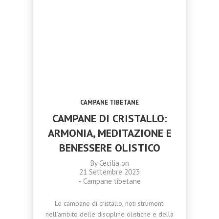
TRASFORMARE
CATANIA 18
NOVEMBRE 2023
OTTOBRE
SETTEMBRE
LA TUA VITA
NOVEMBRE 2023
2023
2023
CORSO
CAMPANE DI
MASSAGGIO
CRISTALLO:
AYURVEDA
ARMONIA,
TRIDOSHA A
MEDITAZIONE
CATANIA 11
E BENESSERE
NOVEMBRE
OLISTICO
2023
CAMPANE TIBETANE
CAMPANE DI CRISTALLO:
ARMONIA, MEDITAZIONE E
BENESSERE OLISTICO
By
Cecilia
on
21 Settembre 2023
-
Campane tibetane
Le campane di cristallo, noti strumenti
nell’ambito delle discipline olistiche e della