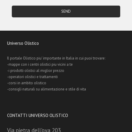
Universo Olistico
Il portale Olistico piu' importante in Italia in cui puoi trovare:
-mappe con i centri olistici piu vicini a te
-i prodotti olistici al miglior prezzo
-operatori olistici e trattamenti
-corsi in ambito olistico
-consigli naturali su alimentazione e stile di vita
CONTATTI UNIVERSO OLISTICO
Via pietra dell'ova 203