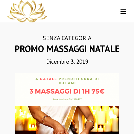
SENZA CATEGORIA
PROMO MASSAGGI NATALE
Dicembre 3, 2019
13
REIKI A CATANIA: COS’È,
NOVEMBRE
COME FUNZIONA E
2025
PERCHÉ PUÒ
TRASFORMARE LA TUA
VITA
30