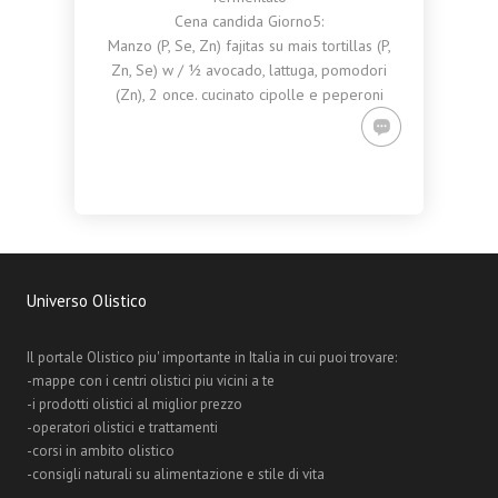
Cena candida Giorno5:
Manzo (P, Se, Zn) fajitas su mais tortillas (P,
Zn, Se) w / ½ avocado, lattuga, pomodori
(Zn), 2 once. cucinato cipolle e peperoni
Universo Olistico
Il portale Olistico piu' importante in Italia in cui puoi trovare:
-mappe con i centri olistici piu vicini a te
-i prodotti olistici al miglior prezzo
-operatori olistici e trattamenti
-corsi in ambito olistico
-consigli naturali su alimentazione e stile di vita