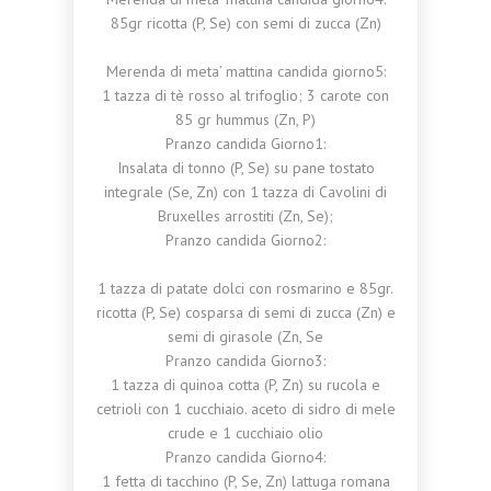
85gr ricotta (P, Se) con semi di zucca (Zn)
Merenda di meta’ mattina candida giorno5:
1 tazza di tè rosso al trifoglio; 3 carote con
85 gr hummus (Zn, P)
Pranzo candida Giorno1:
Insalata di tonno (P, Se) su pane tostato
integrale (Se, Zn) con 1 tazza di Cavolini di
Bruxelles arrostiti (Zn, Se);
Pranzo candida Giorno2:
1 tazza di patate dolci con rosmarino e 85gr.
ricotta (P, Se) cosparsa di semi di zucca (Zn) e
semi di girasole (Zn, Se
Pranzo candida Giorno3:
1 tazza di quinoa cotta (P, Zn) su rucola e
cetrioli con 1 cucchiaio. aceto di sidro di mele
crude e 1 cucchiaio olio
Pranzo candida Giorno4:
1 fetta di tacchino (P, Se, Zn) lattuga romana