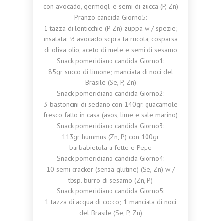
con avocado, germogli e semi di zucca (P, Zn)
Pranzo candida Giorno5:
1 tazza di lenticchie (P, Zn) zuppa w / spezie;
insalata: ½ avocado sopra la rucola, cosparsa
di oliva olio, aceto di mele e semi di sesamo
Snack pomeridiano candida Giorno1:
85gr succo di limone; manciata di noci del
Brasile (Se, P, Zn)
Snack pomeridiano candida Giorno2:
3 bastoncini di sedano con 140gr. guacamole
fresco fatto in casa (avos, lime e sale marino)
Snack pomeridiano candida Giorno3:
113gr hummus (Zn, P) con 100gr
barbabietola a fette e Pepe
Snack pomeridiano candida Giorno4:
10 semi cracker (senza glutine) (Se, Zn) w /
tbsp. burro di sesamo (Zn, P)
Snack pomeridiano candida Giorno5:
1 tazza di acqua di cocco; 1 manciata di noci
del Brasile (Se, P, Zn)