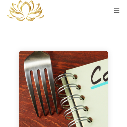
13
30
30
NOVEMBRE
OTTOBRE
OTTOBRE
2025
2023
2023
REIKI A
CORSO MASSAGGIO
CORSO TRATTAMENTI
CATANIA:
SONORO
AYURVEDA – HOT
COS’È, COME
VIBRAZIONALE CON
STONE E
FUNZIONA E
LE CAMPANE
PINDASWEDA A
30
21
PERCHÉ PUÒ
TIBETANE A
CATANIA 12