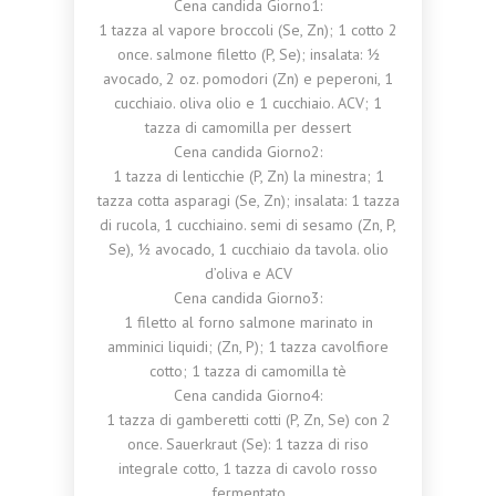
Cena candida Giorno1:
1 tazza al vapore broccoli (Se, Zn); 1 cotto 2
once. salmone filetto (P, Se); insalata: ½
avocado, 2 oz. pomodori (Zn) e peperoni, 1
cucchiaio. oliva olio e 1 cucchiaio. ACV; 1
tazza di camomilla per dessert
Cena candida Giorno2:
1 tazza di lenticchie (P, Zn) la minestra; 1
tazza cotta asparagi (Se, Zn); insalata: 1 tazza
di rucola, 1 cucchiaino. semi di sesamo (Zn, P,
Se), ½ avocado, 1 cucchiaio da tavola. olio
d’oliva e ACV
Cena candida Giorno3:
1 filetto al forno salmone marinato in
amminici liquidi; (Zn, P); 1 tazza cavolfiore
cotto; 1 tazza di camomilla tè
Cena candida Giorno4:
1 tazza di gamberetti cotti (P, Zn, Se) con 2
once. Sauerkraut (Se): 1 tazza di riso
integrale cotto, 1 tazza di cavolo rosso
fermentato