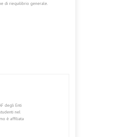
ne di riequilibrio generale.
F degli Enti
studenti nel
mo è affiliata