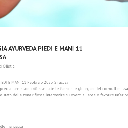
CRISTALLO:
2023
ARMONIA,
MEDITAZIONE E
BENESSERE
OLISTICO
IA AYURVEDA PIEDI E MANI 11
SA
i Olistici
EDI E MANI 11 Febbraio 2023 Siracusa
 precise aree, sono riflesse tutte le funzioni e gli organi del corpo. Il mas
lo stato della zona riflessa, intervenire su eventuali aree e favorire un’azio
elle manualità