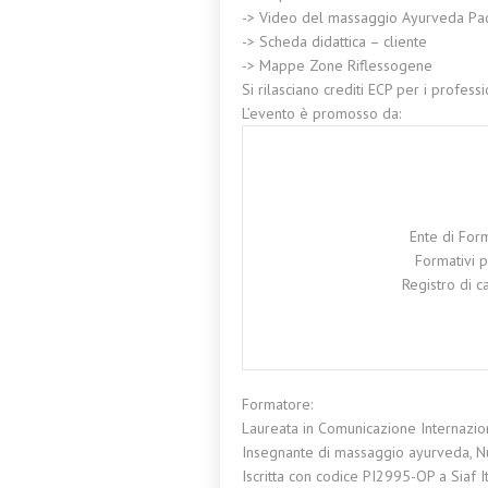
-> Video del massaggio Ayurveda Pa
-> Scheda didattica – cliente
-> Mappe Zone Riflessogene
Si rilasciano crediti ECP per i professi
L’evento è promosso da:
Ente di For
Formativi p
Registro di c
Formatore:
Laureata in Comunicazione Internaziona
Insegnante di massaggio ayurveda, Nutri
Iscritta con codice PI2995-OP a Siaf It