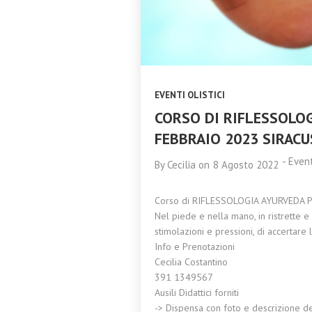
AYURVEDA
2023
TRIDOSHA A
CATANIA 11
NOVEMBRE 2023
EVENTI OLISTICI
CORSO DI RIFLESSOLOG
FEBBRAIO 2023 SIRACU
-
Event
By
Cecilia
on
8 Agosto 2022
Corso di RIFLESSOLOGIA AYURVEDA PI
Nel piede e nella mano, in ristrette e
stimolazioni e pressioni, di accertare 
Info e Prenotazioni
Cecilia Costantino
391 1349567
Ausili Didattici forniti
-> Dispensa con foto e descrizione d