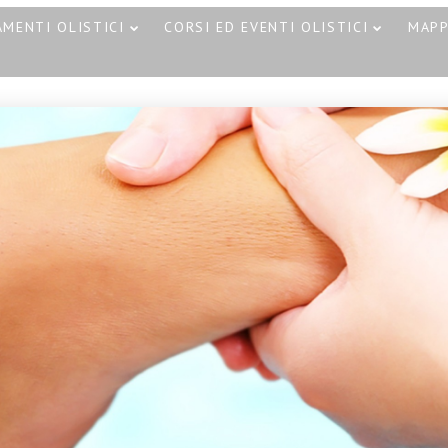
MENTI OLISTICI
CORSI ED EVENTI OLISTICI
MAP
30
30
CORSO MASSAGGIO
OTTOBRE
OTTOBRE
SONORO
2023
2023
CORSO T
VIBRAZIONALE CON
– HOT ST
LE CAMPANE
CATANIA 
TIBETANE A CATANIA
21
18 NOVEMBRE 2023
CAMPANE DI
SETTEMBRE