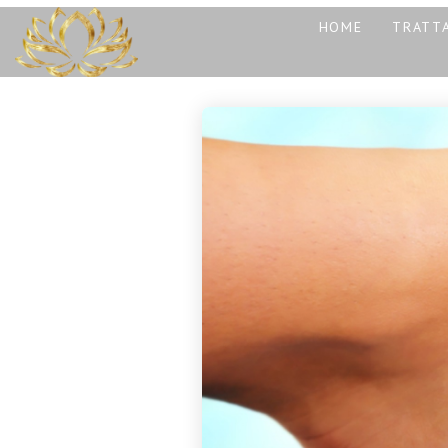
HOME
TRATTA
13
REIKI A CATANIA:
NOVEMBRE
COS’È, COME
2025
FUNZIONA E
PERCHÉ PUÒ
TRASFORMARE LA
30
TUA VITA
CORSO MASSAGGIO
OTTOBRE