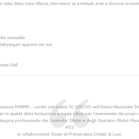
lo stato della zona riflessa, intervenire su eventuali aree e favorire un’azio
elle manualità
dabyangam appreso nel w.e.
onisti SIAF
mazione MYAMO – iscritto con codice SC 104/105 nell’Elenco Nazionale SIA
er la qualità della formazione erogata valida per l’inserimento dei propri 
ategoria professionale dei Counselor Olistici e degli Operatori Olistici. Mya
AICS
in collaborazione Studio di Pranopratica Cristalli di Luce