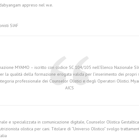
dabyangam appreso nel w.e.
onisti SIAF
mazione MYAMO – iscritto con codice SC 104/105 nell’Elenco Nazionale SIA
er la qualità della formazione erogata valida per l’inserimento dei propri 
ategoria professionale dei Counselor Olistici e degli Operatori Olistici. Mya
AICS
le e specializzata in comunicazione digitale, Counselor Olistica Gestaltica, 
zionista olistica per cani. Titolare di “Universo Olistico” svolgo trattamenti
alia