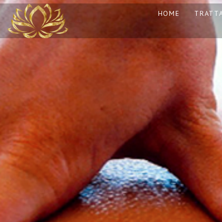
HOME
TRATTA
13
REIKI A CATANIA:
NOVEMBRE
COS’È, COME
2025
FUNZIONA E
PERCHÉ PUÒ
TRASFORMARE LA
30
TUA VITA
CORSO MASSAGGIO
OTTOBRE