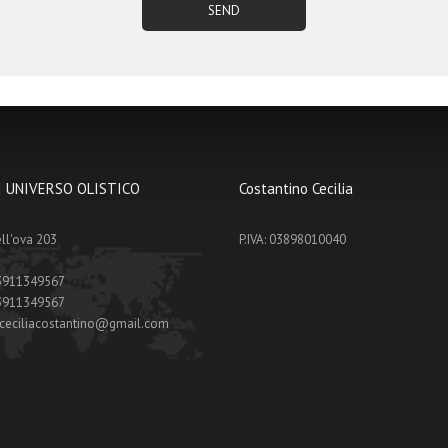
 UNIVERSO OLISTICO
Costantino Cecilia
ell'ova 203
P.IVA: 03898010040
3911349567
3911349567
ceciliacostantino@gmail.com