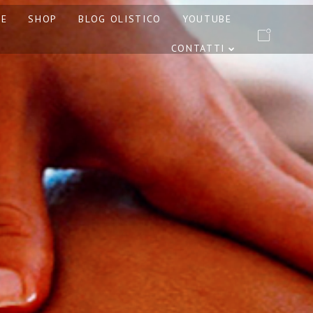
PE
SHOP
BLOG OLISTICO
YOUTUBE
CONTATTI
RATTAMENTI AYURVEDA
ONE E PINDASWEDA A
12 NOVEMBRE 2023