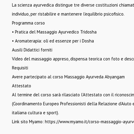
La scienza ayurvedica distingue tre diverse costituzioni chiama
individuo, per ristabilire e mantenere l’equilibrio psicofisico.
Programma corso
• Pratica del Massaggio Ayurvedico Tridosha
• Aromaterapia: oli ed essenze per i Dosha
Ausili Didattici forniti
Video del massaggio appreso, dispensa teorica con foto e desc
Requisiti
Avere partecipato al corso Massaggio Ayurveda Abyangam
Attestato
Al termine del corso sarà rilasciato l’Attestato con il riconos
(Coordinamento Europeo Professionisti della Relazione d’Aiuto e 
italiana cultura e sport).
Link sito Myamo: https://www.myamo.it/corso-massaggio-ayur