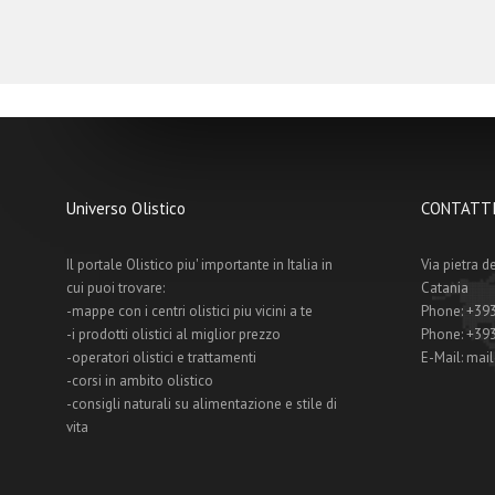
Universo Olistico
CONTATTI
Il portale Olistico piu' importante in Italia in
Via pietra d
cui puoi trovare:
Catania
-mappe con i centri olistici piu vicini a te
Phone:
+39
-i prodotti olistici al miglior prezzo
Phone:
+39
-operatori olistici e trattamenti
E-Mail:
mail
-corsi in ambito olistico
-consigli naturali su alimentazione e stile di
vita