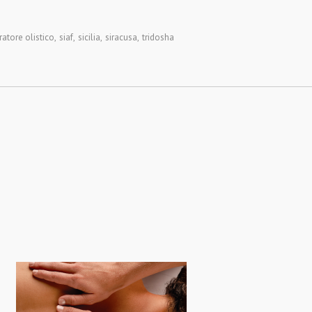
atore olistico
,
siaf
,
sicilia
,
siracusa
,
tridosha