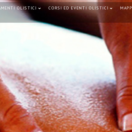
MENTI OLISTICI
CORSI ED EVENTI OLISTICI
MAP
30
30
CORSO MASSAGGIO
OTTOBRE
OTTOBRE
SONORO
2023
2023
CORSO T
VIBRAZIONALE CON
– HOT ST
LE CAMPANE
CATANIA 
TIBETANE A CATANIA
21
18 NOVEMBRE 2023
CAMPANE DI
SETTEMBRE